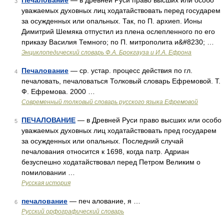
Печалование
— в древней Руси право высших или особо
3
уважаемых духовных лиц ходатайствовать перед государем
за осужденных или опальных. Так, по П. архиеп. Ионы
Димитрий Шемяка отпустил из плена ослепленного по его
приказу Василия Темного; по П. митрополита и&#8230; …
Энциклопедический словарь Ф.А. Брокгауза и И.А. Ефрона
Печалование
— ср. устар. процесс действия по гл.
4
печаловать, печаловаться Толковый словарь Ефремовой. Т.
Ф. Ефремова. 2000 …
Современный толковый словарь русского языка Ефремовой
ПЕЧАЛОВАНИЕ
— в Древней Руси право высших или особо
5
уважаемых духовных лиц ходатайствовать пред государем
за осужденных или опальных. Последний случай
печалования относится к 1698, когда патр. Адриан
безуспешно ходатайствовал перед Петром Великим о
помиловании …
Русская история
печалование
— печ алование, я …
6
Русский орфографический словарь