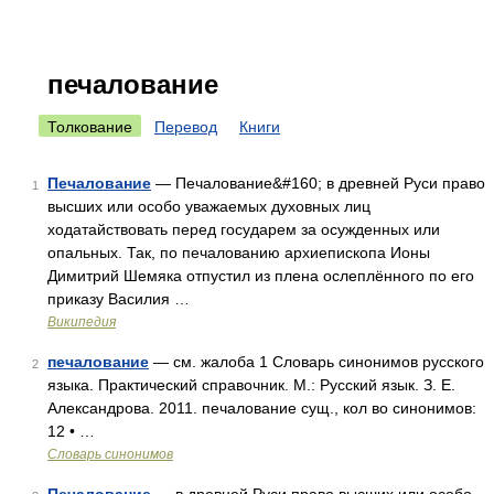
печалование
Толкование
Перевод
Книги
Печалование
— Печалование&#160; в древней Руси право
1
высших или особо уважаемых духовных лиц
ходатайствовать перед государем за осужденных или
опальных. Так, по печалованию архиепископа Ионы
Димитрий Шемяка отпустил из плена ослеплённого по его
приказу Василия …
Википедия
печалование
— см. жалоба 1 Словарь синонимов русского
2
языка. Практический справочник. М.: Русский язык. З. Е.
Александрова. 2011. печалование сущ., кол во синонимов:
12 • …
Словарь синонимов