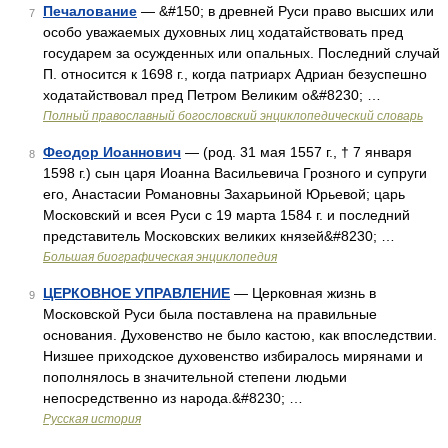
Печалование
— &#150; в древней Руси право высших или
7
особо уважаемых духовных лиц ходатайствовать пред
государем за осужденных или опальных. Последний случай
П. относится к 1698 г., когда патриарх Адриан безуспешно
ходатайствовал пред Петром Великим о&#8230; …
Полный православный богословский энциклопедический словарь
Феодор Иоаннович
— (род. 31 мая 1557 г., † 7 января
8
1598 г.) сын царя Иоанна Васильевича Грозного и супруги
его, Анастасии Романовны Захарьиной Юрьевой; царь
Московский и всея Руси с 19 марта 1584 г. и последний
представитель Московских великих князей&#8230; …
Большая биографическая энциклопедия
ЦЕРКОВНОЕ УПРАВЛЕНИЕ
— Церковная жизнь в
9
Московской Руси была поставлена на правильные
основания. Духовенство не было кастою, как впоследствии.
Низшее приходское духовенство избиралось мирянами и
пополнялось в значительной степени людьми
непосредственно из народа.&#8230; …
Русская история