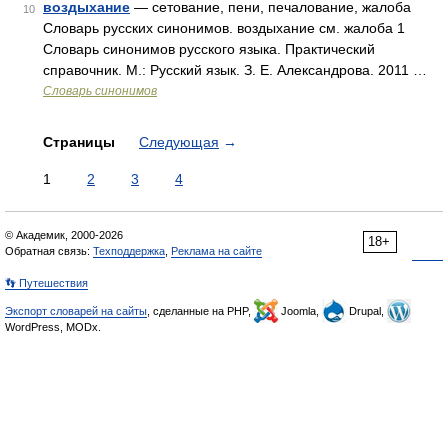
воздыхание
— сетование, пени, печалование, жалоба
10
Словарь русских синонимов. воздыхание см. жалоба 1
Словарь синонимов русского языка. Практический
справочник. М.: Русский язык. З. Е. Александрова. 2011 …
Словарь синонимов
Страницы
Следующая
→
1
2
3
4
© Академик, 2000-2026
18+
Обратная связь:
Техподдержка
,
Реклама на сайте
👣 Путешествия
Экспорт словарей на сайты
, сделанные на PHP,
Joomla,
Drupal,
WordPress, MODx.